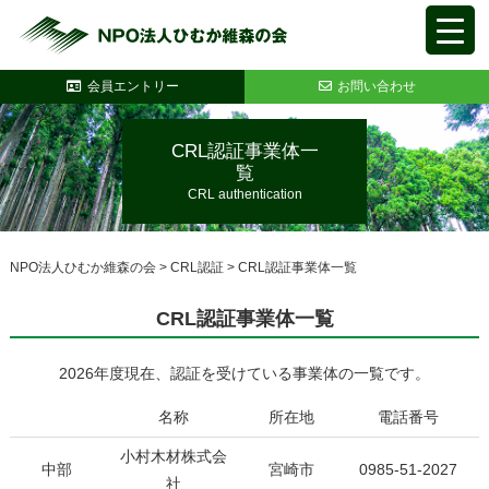
会員エントリー
お問い合わせ
CRL認証事業体一
覧
CRL authentication
NPO法人ひむか維森の会
>
CRL認証
>
CRL認証事業体一覧
CRL認証事業体一覧
2026年度現在、認証を受けている事業体の一覧です。
名称
所在地
電話番号
小村木材株式会
中部
宮崎市
0985-51-2027
社