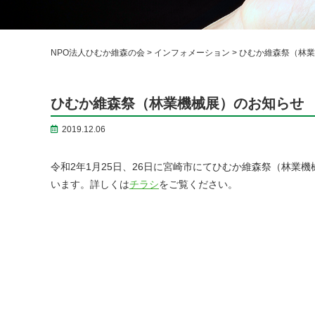
NPO法人ひむか維森の会
>
インフォメーション
>
ひむか維森祭（林業
ひむか維森祭（林業機械展）のお知らせ
2019.12.06
令和2年1月25日、26日に宮崎市にてひむか維森祭（林
います。詳しくは
チラシ
をご覧ください。