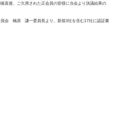
開催直後、ご欠席された正会員の皆様に当会より決議結果の
員会 楠原 謙一委員長より、新規3社を含む17社に認証書