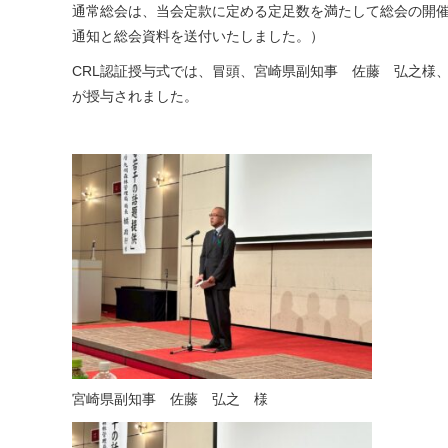
通常総会は、当会定款に定める定足数を満たして総会の開
通知と総会資料を送付いたしました。）
CRL認証授与式では、冒頭、宮崎県副知事 佐藤 弘之様
が授与されました。
宮崎県副知事 佐藤 弘之 様