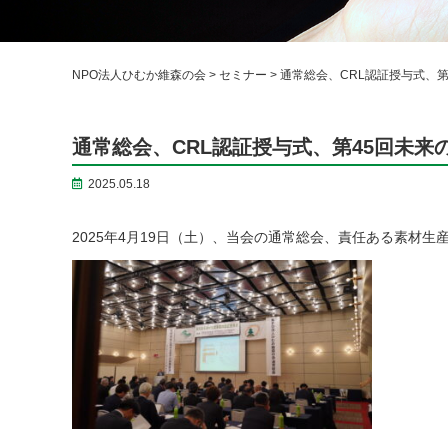
NPO法人ひむか維森の会
>
セミナー
>
通常総会、CRL認証授与式、
通常総会、CRL認証授与式、第45回未
2025.05.18
2025年4月19日（土）、当会の通常総会、責任ある素材